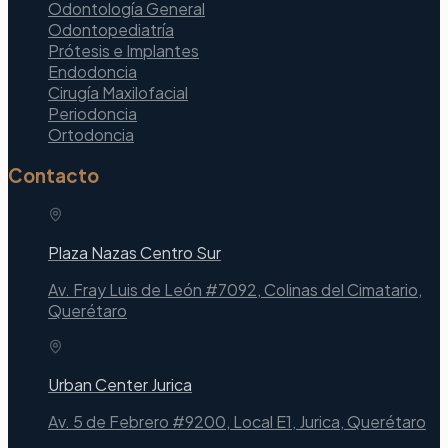
Odontología General
Odontopediatría
Prótesis e Implantes
Endodoncia
Cirugía Maxilofacial
Periodoncia
Ortodoncia
Contacto
Plaza Nazas Centro Sur
Av. Fray Luis de León #7092, Colinas del Cimatario,
Querétaro
Urban Center Jurica
Av. 5 de Febrero #9200, Local E1, Jurica, Querétaro