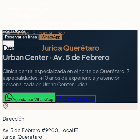
Inicio
Tratamientos
Especialistas
Antes y Después
Blog
Contacto
ORTODEM · Sucursal Jurica
Reservar en línea
WhatsApp
Dentista en
Jurica Querétaro
Urban Center · Av. 5 de Febrero
Clínica dental especializada en el norte de Querétaro. 7
especialidades, +10 años de experiencia y atención
personalizada en Urban Center Jurica.
Cómo llegar
Agenda por WhatsApp
Dirección
Av. 5 de Febrero #9200, Local E1
Jurica, Querétaro